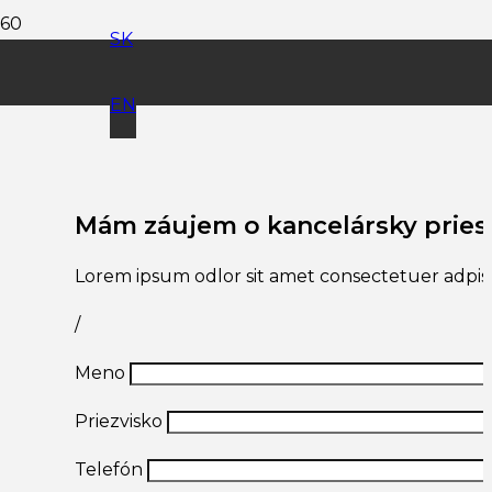
SK
Ponuka priestorov
EN
Mám záujem o kancelársky pries
Lorem ipsum odlor sit amet consectetuer adpisc
/
Meno
Priezvisko
Telefón