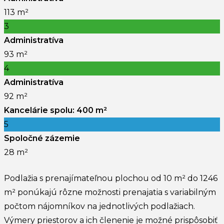
113 m²
3
Administratíva
93 m²
4
Administratíva
92 m²
Kancelárie spolu: 400 m²
5
Spoločné zázemie
28 m²
Podlažia s prenajímateľnou plochou od 10 m² do 1246
m² ponúkajú rôzne možnosti prenajatia s variabilným
počtom nájomníkov na jednotlivých podlažiach.
Výmery priestorov a ich členenie je možné prispôsobiť